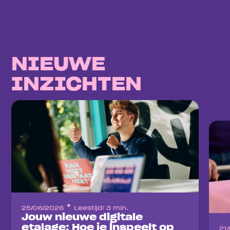
NIEUWE
INZICHTEN
25/06/2026
Leestijd: 3 min.
Jouw nieuwe digitale
etalage: Hoe je inspeelt op
21