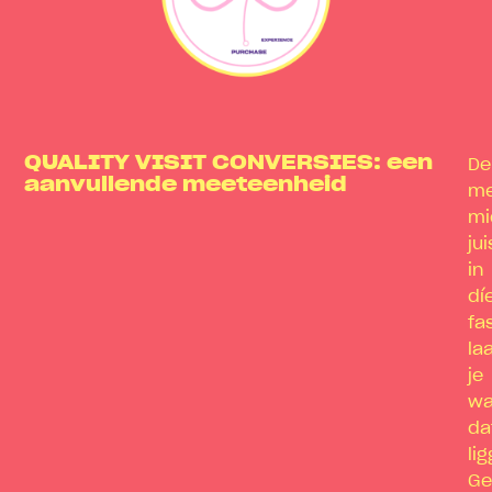
QUALITY VISIT CONVERSIES: een
De
aanvullende meeteenheid
me
mi
jui
in
dí
fa
la
je
wa
da
li
Ge