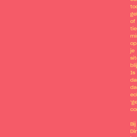
to
ge
of
ti
mi
op
je
si
bli
Is
da
da
ec
‘g
co
Bij
Di