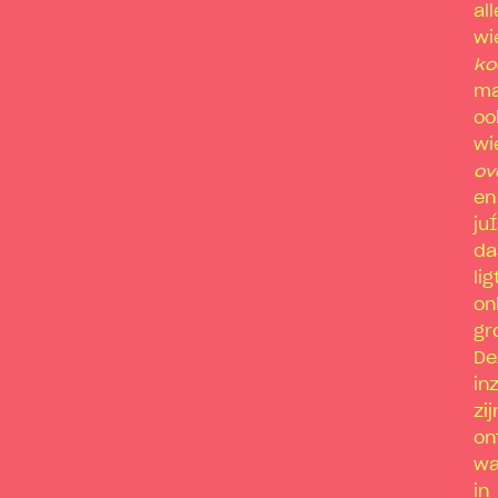
al
wi
ko
ma
oo
wi
ov
en
juÍ
da
lig
on
gr
De
in
zij
on
wa
in