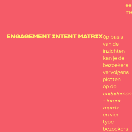
ee
me
ENGAGEMENT INTENT MATRIX
Op basis
van de
inzichten
kan je de
bezoekers
vervolgens
plotten
op de
engagemen
– intent
matrix
en
vier
type
bezoekers