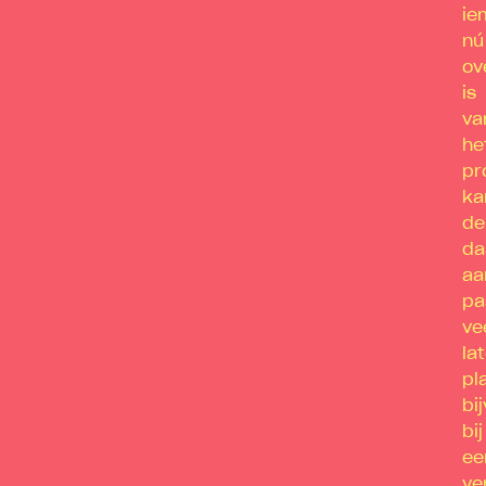
ie
nú
ov
is
va
he
pr
ka
de
da
aa
pa
ve
la
pl
bi
bij
ee
ve