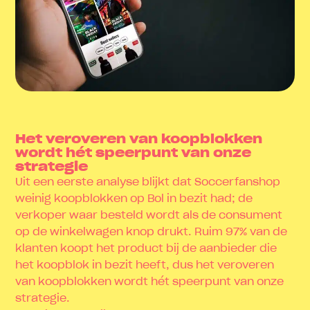
Het veroveren van koopblokken
wordt hét speerpunt van onze
strategie
Uit een eerste analyse blijkt dat Soccerfanshop
weinig koopblokken op Bol in bezit had; de
verkoper waar besteld wordt als de consument
op de winkelwagen knop drukt. Ruim 97% van de
klanten koopt het product bij de aanbieder die
het koopblok in bezit heeft, dus het veroveren
van koopblokken wordt hét speerpunt van onze
strategie.