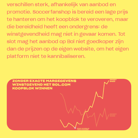
verschillen sterk, afhankelijk van aanbod en
promotie. Soccerfanshop is bereid een lage prijs
te hanteren om het koopblok te veroveren, maar
die bereidheid heeft een ondergrens: de
winstgevendheid mag niet in gevaar komen. Tot
slot mag het aanbod op Bol niet goedkoper zijn
dan de prijzen op de eigen website, om het eigen
platform niet te kannibaliseren.