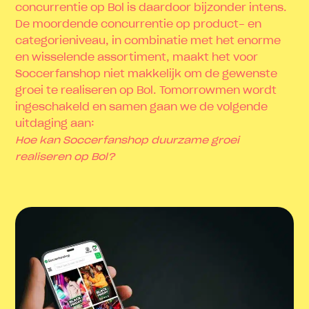
concurrentie op Bol is daardoor bijzonder intens.
De moordende concurrentie op product- en
categorieniveau, in combinatie met het enorme
en wisselende assortiment, maakt het voor
Soccerfanshop niet makkelijk om de gewenste
groei te realiseren op Bol. Tomorrowmen wordt
ingeschakeld en samen gaan we de volgende
uitdaging aan:
Hoe kan Soccerfanshop duurzame groei
realiseren op Bol?