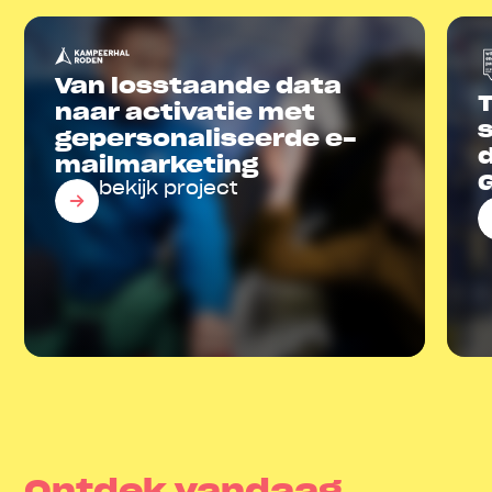
Van losstaande data
naar activatie met
gepersonali­seerde e-
mailmarketing
bekijk project