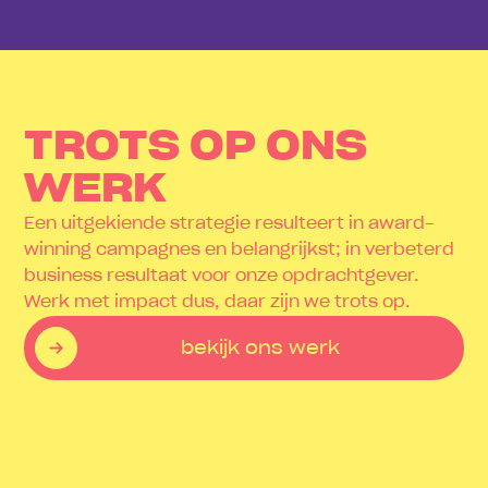
TROTS OP ONS
WERK
Een uitgekiende strategie resulteert in award-
winning campagnes en belangrijkst; in verbeterd
business resultaat voor onze opdrachtgever.
Werk met impact dus, daar zijn we trots op.
bekijk ons werk