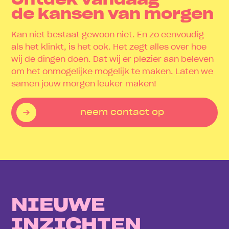
Ontdek vandaag
de kansen van morgen
Kan niet bestaat gewoon niet. En zo eenvoudig
als het klinkt, is het ook. Het zegt alles over hoe
wij de dingen doen. Dat wij er plezier aan beleven
om het onmogelijke mogelijk te maken. Laten we
samen jouw morgen leuker maken!
neem contact op
NIEUWE
INZICHTEN